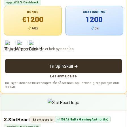
opptil 15 % Cashback
BONUS
GRATISSPINN
€1 200
1 200
40x
0x
Bra for deg som vil prøve et helt nytt casino
Til SpinSkull →
Les anmeldelse
18+. Nye kunder. Se fullstendige vilkår på casinoet. Spill ansvarlig. Hjelpelinjen 800
800 40.
2.
SlotHeart
✓ MGA (Malta Gaming Authority)
Stort utvalg
opptil 15 % Cashback