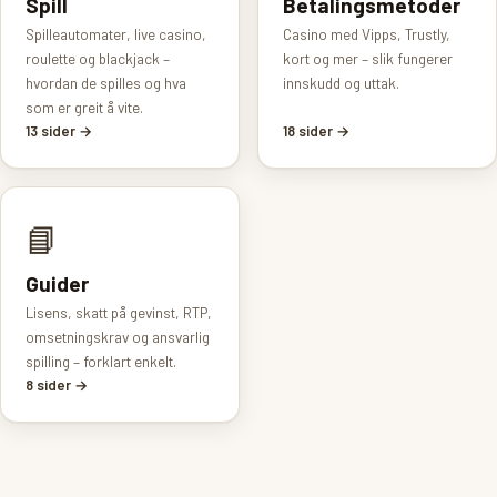
Spill
Betalingsmetoder
Spilleautomater, live casino,
Casino med Vipps, Trustly,
roulette og blackjack –
kort og mer – slik fungerer
hvordan de spilles og hva
innskudd og uttak.
som er greit å vite.
13 sider →
18 sider →
📘
Guider
Lisens, skatt på gevinst, RTP,
omsetningskrav og ansvarlig
spilling – forklart enkelt.
8 sider →