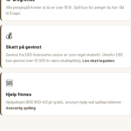
Alle pengespill krever at du er over 18 år. Spill kun for penger du har råd
til å tape.
💰
Skatt på gevinst
Gevinst fra EØS-lisensierte casino er som regel skattefri. Utenfor EØS
kan gevinst over 10 000 kr være skattepliktig.
Les skatteguiden
.
🆘
Hjelp finnes
Hjelpelinjen (800 800 40) gir gratis, anonym hjelp ved spilleproblemer.
Ansvarlig spilling
.