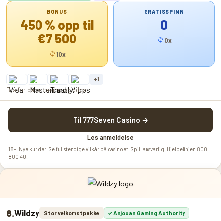
BONUS
GRATISSPINN
450 % opp til
0
€7 500
0x
10x
+1
Bra for både casino og odds
Til 777Seven Casino →
Les anmeldelse
18+. Nye kunder. Se fullstendige vilkår på casinoet. Spill ansvarlig. Hjelpelinjen 800
800 40.
8.
Wildzy
✓ Anjouan Gaming Authority
Stor velkomstpakke