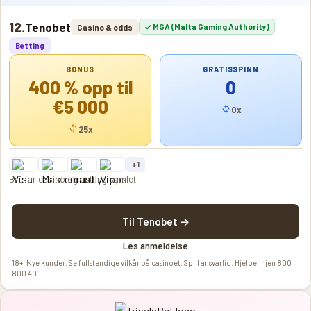
12.
Tenobet
✓ MGA (Malta Gaming Authority)
Casino & odds
Betting
BONUS
GRATISSPINN
400 % opp til
0
€5 000
0x
25x
+1
Bra for casino og betting samlet
Til Tenobet →
Les anmeldelse
18+. Nye kunder. Se fullstendige vilkår på casinoet. Spill ansvarlig. Hjelpelinjen 800
800 40.