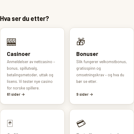
Hva ser du etter?
🎰
🎁
Casinoer
Bonuser
Anmeldelser av nettcasino –
Slik fungerer velkomstbonus,
bonus, spillutvalg,
gratisspinn og
betalingsmetoder, uttak og
omsetningskrav – og hva du
lisens. Vi tester nye casino
bør se etter.
for norske spillere.
61 sider →
9 sider →
🃏
💳