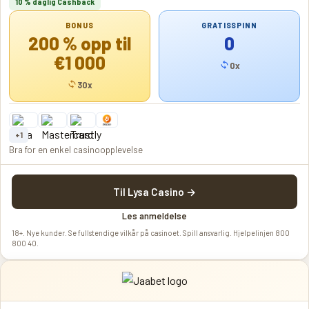
10 % daglig Cashback
BONUS
GRATISSPINN
200 % opp til
0
€1 000
0x
30x
+1
Bra for en enkel casinoopplevelse
Til Lysa Casino →
Les anmeldelse
18+. Nye kunder. Se fullstendige vilkår på casinoet. Spill ansvarlig. Hjelpelinjen 800
800 40.