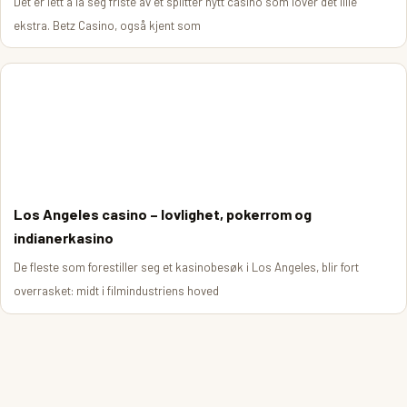
Det er lett å la seg friste av et splitter nytt casino som lover det lille
ekstra. Betz Casino, også kjent som
Los Angeles casino – lovlighet, pokerrom og
indianerkasino
De fleste som forestiller seg et kasinobesøk i Los Angeles, blir fort
overrasket: midt i filmindustriens hoved