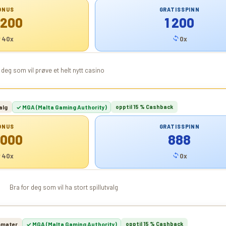
ONUS
GRATISSPINN
 200
1 200
40x
0x
 deg som vil prøve et helt nytt casino
✓ MGA (Malta Gaming Authority)
alg
opptil 15 % Cashback
ONUS
GRATISSPINN
 000
888
40x
0x
Bra for deg som vil ha stort spillutvalg
✓ MGA (Malta Gaming Authority)
omater
opptil 15 % Cashback