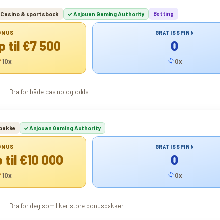
✓ Anjouan Gaming Authority
Casino & sportsbook
Betting
ONUS
GRATISSPINN
 til €7 500
0
10x
0x
Bra for både casino og odds
✓ Anjouan Gaming Authority
pakke
ONUS
GRATISSPINN
 til €10 000
0
10x
0x
Bra for deg som liker store bonuspakker