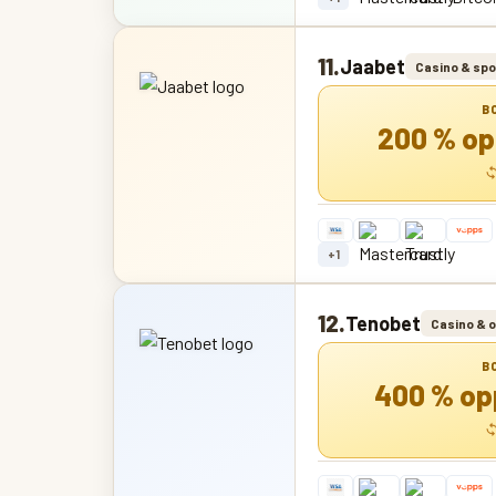
11.
Jaabet
Casino & spo
B
200 % opp
+1
12.
Tenobet
Casino & 
B
400 % opp