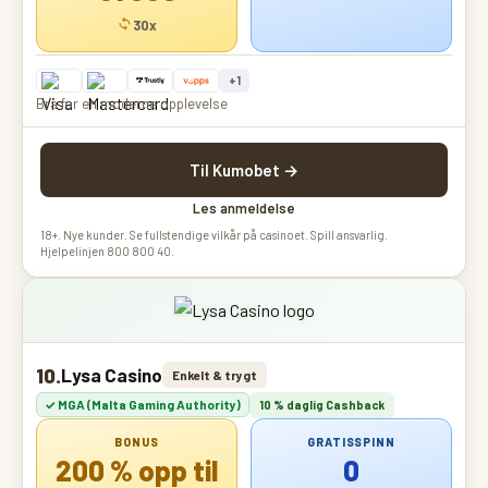
30x
+1
Bra for en moderne opplevelse
Til Kumobet →
Les anmeldelse
18+. Nye kunder. Se fullstendige vilkår på casinoet. Spill ansvarlig.
Hjelpelinjen 800 800 40.
10.
Lysa Casino
Enkelt & trygt
✓ MGA (Malta Gaming Authority)
10 % daglig Cashback
BONUS
GRATISSPINN
200 % opp til
0