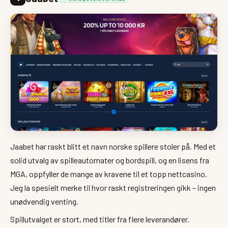
Jaabet har raskt blitt et navn norske spillere stoler på. Med et
solid utvalg av spilleautomater og bordspill, og en lisens fra
MGA, oppfyller de mange av kravene til et topp nettcasino.
Jeg la spesielt merke til hvor raskt registreringen gikk – ingen
unødvendig venting.
Spillutvalget er stort, med titler fra flere leverandører.