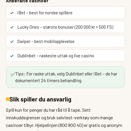
Anbefalte casinoer
iBet – best for norske spillere
Lucky Ones – største bonuser (200 000 kr + 500 FS)
Swiper – best mobilopplevelse
Dublinbet – raskeste uttak og live casino
✅
Tips: For raske uttak, velg Dublinbet eller iBet – de har
dokumentert 24 timers behandling.
Slik spiller du ansvarlig
Spill kun for penger du har råd til å tape. Sett
innskuddsgrenser og bruk selvtest-verktøy som mange
casinoer tilbyr. Hjelpelinjen (800 800 40) er gratis og anonym