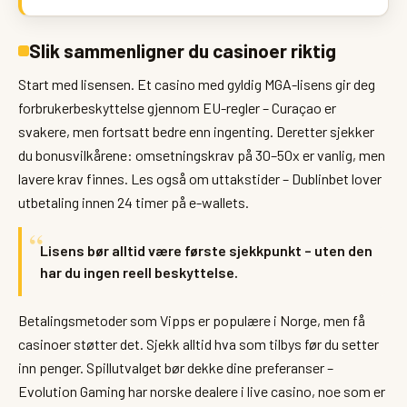
Slik sammenligner du casinoer riktig
Start med lisensen. Et casino med gyldig MGA-lisens gir deg
forbrukerbeskyttelse gjennom EU-regler – Curaçao er
svakere, men fortsatt bedre enn ingenting. Deretter sjekker
du bonusvilkårene: omsetningskrav på 30–50x er vanlig, men
lavere krav finnes. Les også om uttakstider – Dublinbet lover
utbetaling innen 24 timer på e-wallets.
Lisens bør alltid være første sjekkpunkt – uten den
har du ingen reell beskyttelse.
Betalingsmetoder som Vipps er populære i Norge, men få
casinoer støtter det. Sjekk alltid hva som tilbys før du setter
inn penger. Spillutvalget bør dekke dine preferanser –
Evolution Gaming har norske dealere i live casino, noe som er