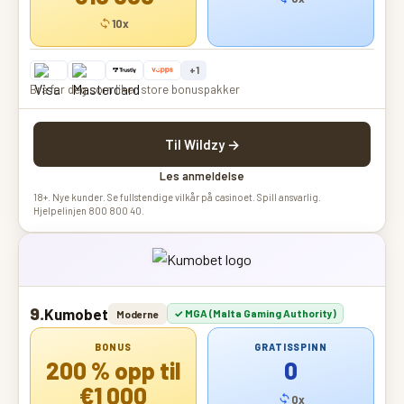
10x
+1
Bra for deg som liker store bonuspakker
Til Wildzy →
Les anmeldelse
18+. Nye kunder. Se fullstendige vilkår på casinoet. Spill ansvarlig.
Hjelpelinjen 800 800 40.
9.
Kumobet
✓ MGA (Malta Gaming Authority)
Moderne
BONUS
GRATISSPINN
200 % opp til
0
€1 000
0x