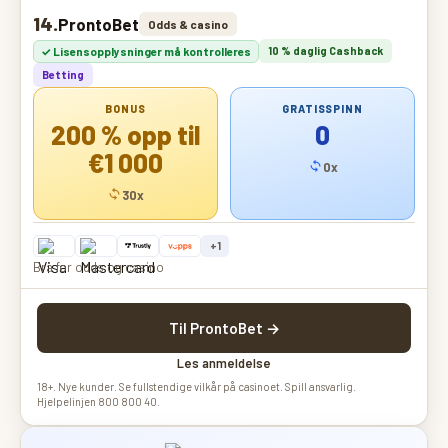
14.
ProntoBet
Odds & casino
✓ Lisensopplysninger må kontrolleres
10 % daglig Cashback
Betting
BONUS
GRATISSPINN
200 % opp til
0
€1 000
0x
30x
+1
Bra for odds og casino
Til ProntoBet →
Les anmeldelse
18+. Nye kunder. Se fullstendige vilkår på casinoet. Spill ansvarlig.
Hjelpelinjen 800 800 40.