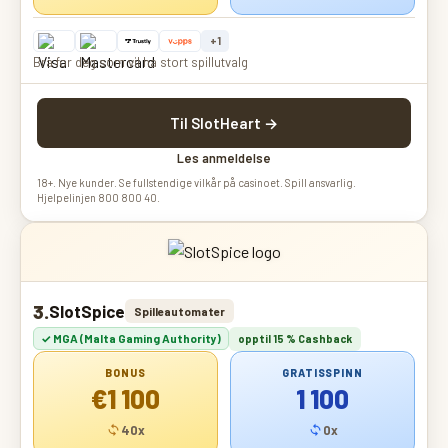
+1
Bra for deg som vil ha stort spillutvalg
Til SlotHeart →
Les anmeldelse
18+. Nye kunder. Se fullstendige vilkår på casinoet. Spill ansvarlig.
Hjelpelinjen 800 800 40.
3.
SlotSpice
Spilleautomater
✓ MGA (Malta Gaming Authority)
opptil 15 % Cashback
BONUS
GRATISSPINN
€1 100
1 100
40x
0x