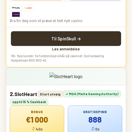
Bra for deg som vil prøve et helt nytt casino
Til SpinSkull →
Les anmeldelse
18+. Nye kunder. Se fullstendige vilkår på casinoet. Spill ansvarlig.
Hjelpelinjen 800 800 40.
2.
SlotHeart
✓ MGA (Malta Gaming Authority)
Stort utvalg
opptil 15 % Cashback
BONUS
GRATISSPINN
€1 000
888
40x
0x