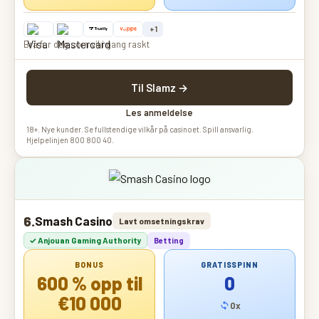
+1
Bra for deg som vil i gang raskt
Til Slamz →
Les anmeldelse
18+. Nye kunder. Se fullstendige vilkår på casinoet. Spill ansvarlig.
Hjelpelinjen 800 800 40.
6.
Smash Casino
Lavt omsetningskrav
✓ Anjouan Gaming Authority
Betting
BONUS
GRATISSPINN
600 % opp til
0
€10 000
0x