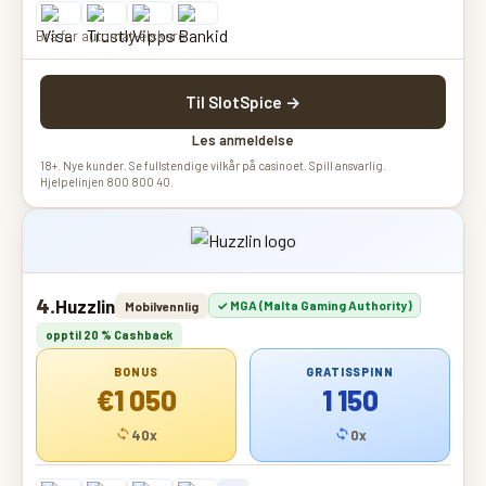
Bra for automat-elskere
Til SlotSpice →
Les anmeldelse
18+. Nye kunder. Se fullstendige vilkår på casinoet. Spill ansvarlig.
Hjelpelinjen 800 800 40.
4.
Huzzlin
✓ MGA (Malta Gaming Authority)
Mobilvennlig
opptil 20 % Cashback
BONUS
GRATISSPINN
€1 050
1 150
40x
0x