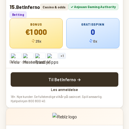
15.
BetInferno
✓ Anjouan Gaming Authority
Casino & odds
Betting
BONUS
GRATISSPINN
€1 000
0
25x
0x
+1
Bra for casino og betting
Til BetInferno →
Les anmeldelse
18+. Nye kunder. Se fullstendige vilkår på casinoet. Spill ansvarlig.
Hjelpelinjen 800 800 40.