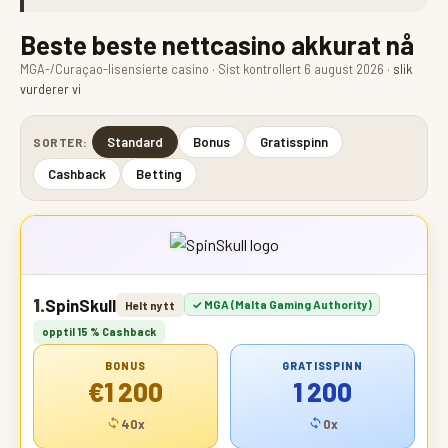
Beste beste nettcasino akkurat nå
MGA-/Curaçao-lisensierte casino · Sist kontrollert 6 august 2026 ·
slik
vurderer vi
Standard
Bonus
Gratisspinn
SORTER:
Cashback
Betting
1.
SpinSkull
✓ MGA (Malta Gaming Authority)
Helt nytt
opptil 15 % Cashback
BONUS
GRATISSPINN
€1 200
1 200
40x
0x