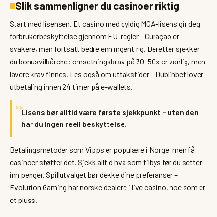
Slik sammenligner du casinoer riktig
Start med lisensen. Et casino med gyldig MGA-lisens gir deg
forbrukerbeskyttelse gjennom EU-regler – Curaçao er
svakere, men fortsatt bedre enn ingenting. Deretter sjekker
du bonusvilkårene: omsetningskrav på 30–50x er vanlig, men
lavere krav finnes. Les også om uttakstider – Dublinbet lover
utbetaling innen 24 timer på e-wallets.
Lisens bør alltid være første sjekkpunkt – uten den
har du ingen reell beskyttelse.
Betalingsmetoder som Vipps er populære i Norge, men få
casinoer støtter det. Sjekk alltid hva som tilbys før du setter
inn penger. Spillutvalget bør dekke dine preferanser –
Evolution Gaming har norske dealere i live casino, noe som er
et pluss.