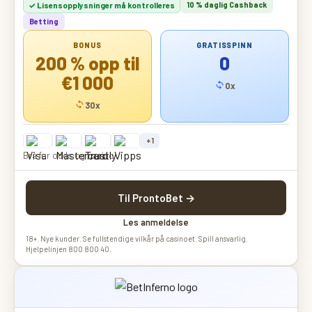
✓ Lisensopplysninger må kontrolleres
10 % daglig Cashback
Betting
BONUS
GRATISSPINN
200 % opp til
0
€1 000
0x
30x
+1
Bra for odds og casino
Til ProntoBet →
Les anmeldelse
18+. Nye kunder. Se fullstendige vilkår på casinoet. Spill ansvarlig.
Hjelpelinjen 800 800 40.