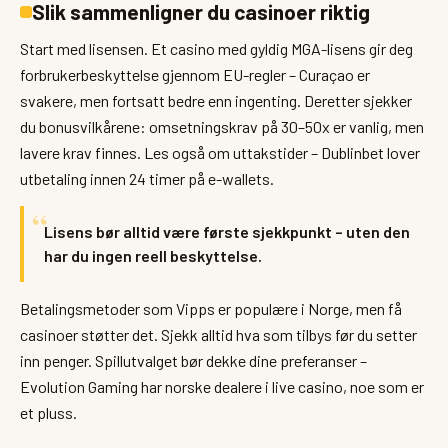
Slik sammenligner du casinoer riktig
Start med lisensen. Et casino med gyldig MGA-lisens gir deg
forbrukerbeskyttelse gjennom EU-regler – Curaçao er
svakere, men fortsatt bedre enn ingenting. Deretter sjekker
du bonusvilkårene: omsetningskrav på 30–50x er vanlig, men
lavere krav finnes. Les også om uttakstider – Dublinbet lover
utbetaling innen 24 timer på e-wallets.
Lisens bør alltid være første sjekkpunkt – uten den
har du ingen reell beskyttelse.
Betalingsmetoder som Vipps er populære i Norge, men få
casinoer støtter det. Sjekk alltid hva som tilbys før du setter
inn penger. Spillutvalget bør dekke dine preferanser –
Evolution Gaming har norske dealere i live casino, noe som er
et pluss.