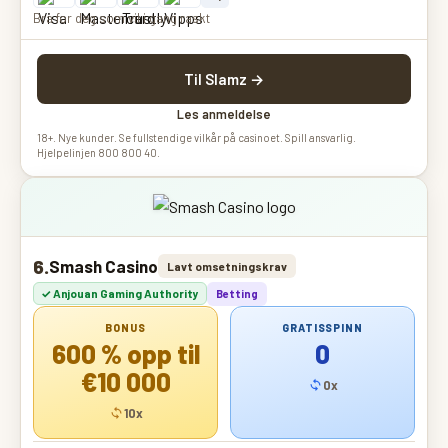
Bra for deg som vil i gang raskt
Til Slamz →
Les anmeldelse
18+. Nye kunder. Se fullstendige vilkår på casinoet. Spill ansvarlig.
Hjelpelinjen 800 800 40.
6.
Smash Casino
Lavt omsetningskrav
✓ Anjouan Gaming Authority
Betting
BONUS
GRATISSPINN
600 % opp til
0
€10 000
0x
10x