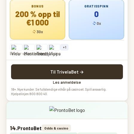
BONUS
GRATISSPINN
200 % opp til
0
€1 000
0x
30x
+1
Bra for sportsbook og casino
Til TrivelaBet →
Les anmeldelse
18+. Nye kunder. Se fullstendige vilkår på casinoet. Spill ansvarlig.
Hjelpelinjen 800 800 40.
14.
ProntoBet
Odds & casino