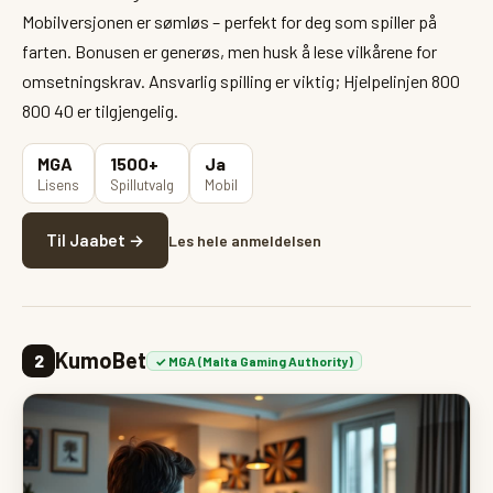
Mobilversjonen er sømløs – perfekt for deg som spiller på
farten. Bonusen er generøs, men husk å lese vilkårene for
omsetningskrav. Ansvarlig spilling er viktig; Hjelpelinjen 800
800 40 er tilgjengelig.
MGA
1500+
Ja
Lisens
Spillutvalg
Mobil
Til Jaabet →
Les hele anmeldelsen
KumoBet
2
✓ MGA (Malta Gaming Authority)