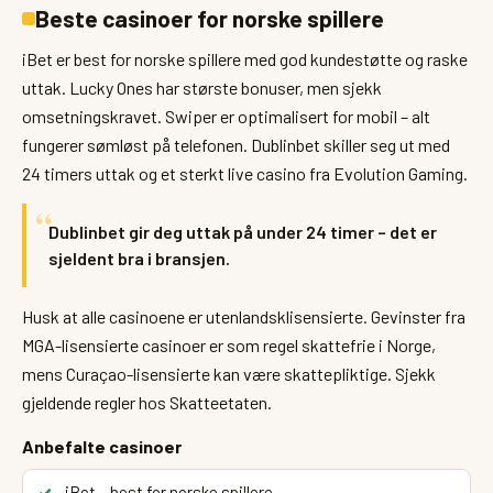
Beste casinoer for norske spillere
iBet er best for norske spillere med god kundestøtte og raske
uttak. Lucky Ones har største bonuser, men sjekk
omsetningskravet. Swiper er optimalisert for mobil – alt
fungerer sømløst på telefonen. Dublinbet skiller seg ut med
24 timers uttak og et sterkt live casino fra Evolution Gaming.
Dublinbet gir deg uttak på under 24 timer – det er
sjeldent bra i bransjen.
Husk at alle casinoene er utenlandsklisensierte. Gevinster fra
MGA-lisensierte casinoer er som regel skattefrie i Norge,
mens Curaçao-lisensierte kan være skattepliktige. Sjekk
gjeldende regler hos Skatteetaten.
Anbefalte casinoer
iBet – best for norske spillere