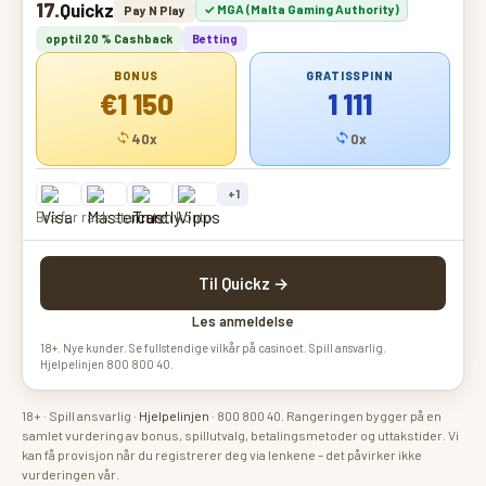
17.
Quickz
✓ MGA (Malta Gaming Authority)
Pay N Play
opptil 20 % Cashback
Betting
BONUS
GRATISSPINN
€1 150
1 111
40x
0x
+1
Bra for rask start uten konto
Til Quickz →
Les anmeldelse
18+. Nye kunder. Se fullstendige vilkår på casinoet. Spill ansvarlig.
Hjelpelinjen 800 800 40.
18+ · Spill ansvarlig ·
Hjelpelinjen
· 800 800 40. Rangeringen bygger på en
samlet vurdering av bonus, spillutvalg, betalingsmetoder og uttakstider. Vi
kan få provisjon når du registrerer deg via lenkene – det påvirker ikke
vurderingen vår.