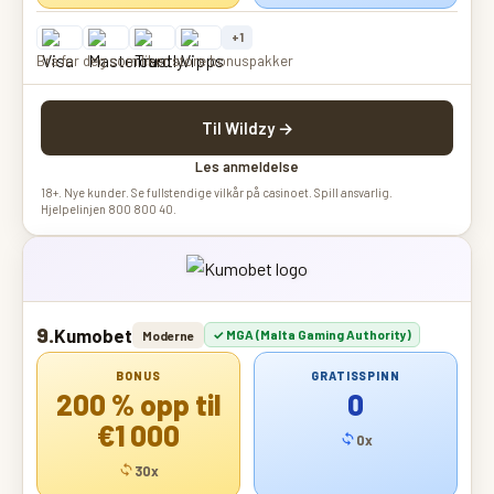
+1
Bra for deg som liker store bonuspakker
Til Wildzy →
Les anmeldelse
18+. Nye kunder. Se fullstendige vilkår på casinoet. Spill ansvarlig.
Hjelpelinjen 800 800 40.
9.
Kumobet
✓ MGA (Malta Gaming Authority)
Moderne
BONUS
GRATISSPINN
200 % opp til
0
€1 000
0x
30x