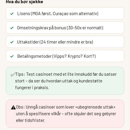
Hva du bør sjekke
Lisens (MGA først, Curaçao som alternativ)
Omsetningskrav på bonus (30–50x er normalt)
Uttakstider (24 timer eller mindre er bra)
Betalingsmetoder (Vipps? Krypto? Kort?)
✅
Tips: Test casinoet med et lite innskudd før du satser
stort – da ser du hvordan uttak og kundestøtte
fungerer i praksis.
⚠️
Obs: Unngå casinoer som lover «ubegrensede uttak»
uten å spesifisere vilkår – ofte skjuler det seg gebyrer
eller tidsfrister.