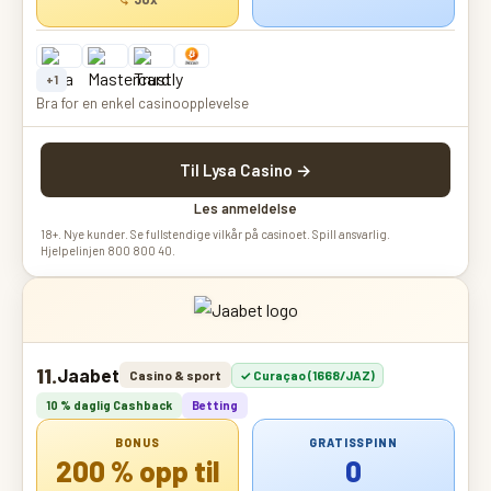
+1
Bra for en enkel casinoopplevelse
Til Lysa Casino →
Les anmeldelse
18+. Nye kunder. Se fullstendige vilkår på casinoet. Spill ansvarlig.
Hjelpelinjen 800 800 40.
11.
Jaabet
✓ Curaçao (1668/JAZ)
Casino & sport
10 % daglig Cashback
Betting
BONUS
GRATISSPINN
200 % opp til
0