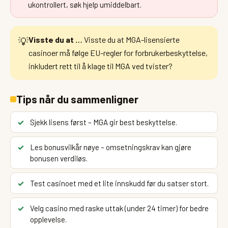
ukontrollert, søk hjelp umiddelbart.
Visste du at …
Visste du at MGA-lisensierte
💡
casinoer må følge EU-regler for forbrukerbeskyttelse,
inkludert rett til å klage til MGA ved tvister?
Tips når du sammenligner
Sjekk lisens først – MGA gir best beskyttelse.
Les bonusvilkår nøye – omsetningskrav kan gjøre
bonusen verdiløs.
Test casinoet med et lite innskudd før du satser stort.
Velg casino med raske uttak (under 24 timer) for bedre
opplevelse.