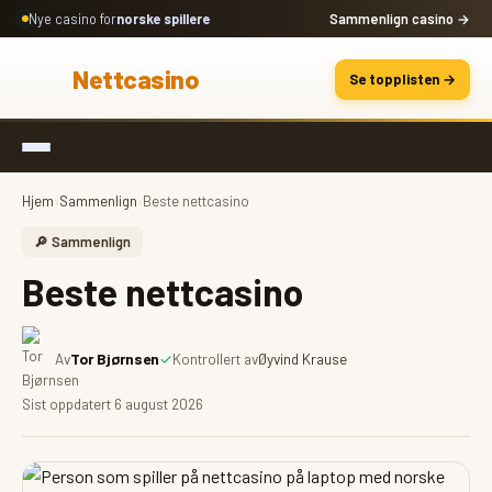
Nye casino for
norske spillere
Sammenlign casino →
Nettcasino
Se topplisten →
Hjem
›
Sammenlign
›
Beste nettcasino
🔎 Sammenlign
Beste nettcasino
Av
Tor Bjørnsen
✓
Kontrollert av
Øyvind Krause
Sist oppdatert 6 august 2026