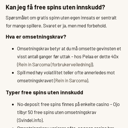
Kan jeg få free spins uten innskudd?
Spørsmålet om gratis spinn uten egen innsats er sentralt
for mange spillere. Svaret er ja, men med forbehold.
Hva er omsetningskrav?
Omsetningskrav betyr at du må omsette gevinsten et
visst antall ganger før uttak – hos Pelaa er dette 40x
(
Rein in Sarcoma (forbrukerveiledning)
).
Spill med høy volatilitet teller ofte annerledes mot
omsetningskravet (
Rein in Sarcoma
).
Typer free spins uten innskudd
No‑deposit free spins finnes på enkelte casino – Ojo
tilbyr 50 free spins uten omsetningskrav
(Svindel.info).