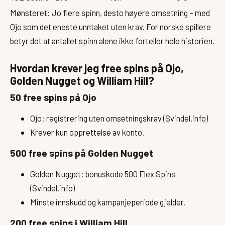
Mønsteret: Jo flere spinn, desto høyere omsetning – med
Ojo som det eneste unntaket uten krav. For norske spillere
betyr det at antallet spinn alene ikke forteller hele historien.
Hvordan krever jeg free spins på Ojo,
Golden Nugget og William Hill?
50 free spins på Ojo
Ojo: registrering uten omsetningskrav (Svindel.info)
Krever kun opprettelse av konto.
500 free spins på Golden Nugget
Golden Nugget: bonuskode 500 Flex Spins
(Svindel.info)
Minste innskudd og kampanjeperiode gjelder.
200 free spins i William Hill