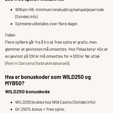
William Hill: minimum innskudd og kampanjeperiode
(Svindel.info)
Spinnene utbetales over flere dager.
Fellen
Flere spillere går fra å tro at free spins er gratis, men
glemmer at gevinsten må omsettes. Hos Pelaa betyr 40x at
en gevinst på 100 kr må omsettes for 4 000 kr før uttak
(
Rein in Sarcoma (forbrukeradvarsel)
).
Hva er bonuskoder som WILD250 og
MYB50?
WILD250 bonuskode
WILD250 brukes hos Wild Casino (Svindel.info)
Gir 250% bonus + free spins.