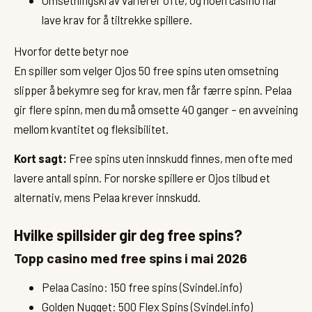
Omsetningskrav varierer ofte, og noen casino har
lave krav for å tiltrekke spillere.
Hvorfor dette betyr noe
En spiller som velger Ojos 50 free spins uten omsetning
slipper å bekymre seg for krav, men får færre spinn. Pelaa
gir flere spinn, men du må omsette 40 ganger – en avveining
mellom kvantitet og fleksibilitet.
Kort sagt:
Free spins uten innskudd finnes, men ofte med
lavere antall spinn. For norske spillere er Ojos tilbud et
alternativ, mens Pelaa krever innskudd.
Hvilke spillsider gir deg free spins?
Topp casino med free spins i mai 2026
Pelaa Casino: 150 free spins (Svindel.info)
Golden Nugget: 500 Flex Spins (Svindel.info)