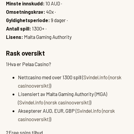
Minste innskudd:
10 AUD ·
Omsetningskrav:
40x ·
Gyldighetsperiode:
9 dager ·
Antall spill:
1300+ ·
Lisens:
Malta Gaming Authority
Rask oversikt
1
Hva er Pelaa Casino?
Nettcasino med over 1300 spill (
Svindel.info (norsk
casinooversikt)
)
Lisensiert av Malta Gaming Authority (MGA)
(
Svindel.info (norsk casinooversikt)
)
Aksepterer AUD, EUR, GBP (
Svindel.info (norsk
casinooversikt)
)
2
Free spins tilbud