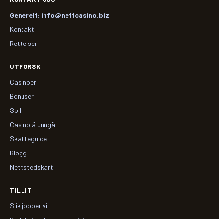
Generelt: info@nettcasino.biz
Kontakt
Rettelser
UTFORSK
Casinoer
Bonuser
Spill
Casino å unngå
Skatteguide
Blogg
Nettstedskart
TILLIT
Slik jobber vi