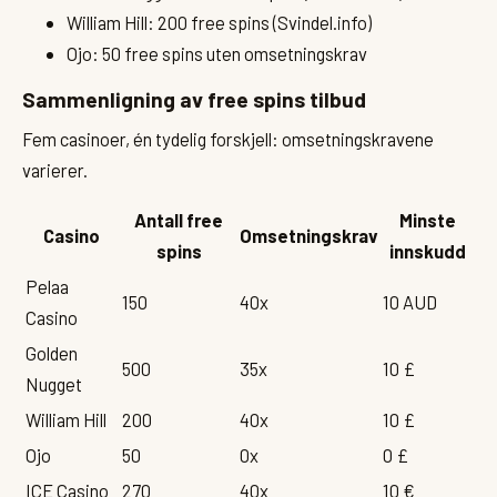
William Hill: 200 free spins (Svindel.info)
Ojo: 50 free spins uten omsetningskrav
Sammenligning av free spins tilbud
Fem casinoer, én tydelig forskjell: omsetningskravene
varierer.
Antall free
Minste
Casino
Omsetningskrav
spins
innskudd
Pelaa
150
40x
10 AUD
Casino
Golden
500
35x
10 £
Nugget
William Hill
200
40x
10 £
Ojo
50
0x
0 £
ICE Casino
270
40x
10 €