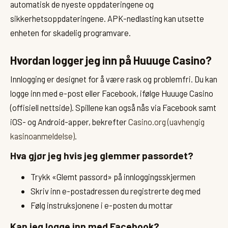
automatisk de nyeste oppdateringene og
sikkerhetsoppdateringene. APK-nedlasting kan utsette
enheten for skadelig programvare.
Hvordan logger jeg inn på Huuuge Casino?
Innlogging er designet for å være rask og problemfri. Du kan
logge inn med e-post eller Facebook, ifølge Huuuge Casino
(offisiell nettside). Spillene kan også nås via Facebook samt
iOS- og Android-apper, bekrefter
Casino.org (uavhengig
kasinoanmeldelse)
.
Hva gjør jeg hvis jeg glemmer passordet?
Trykk «Glemt passord» på innloggingsskjermen
Skriv inn e-postadressen du registrerte deg med
Følg instruksjonene i e-posten du mottar
Kan jeg logge inn med Facebook?