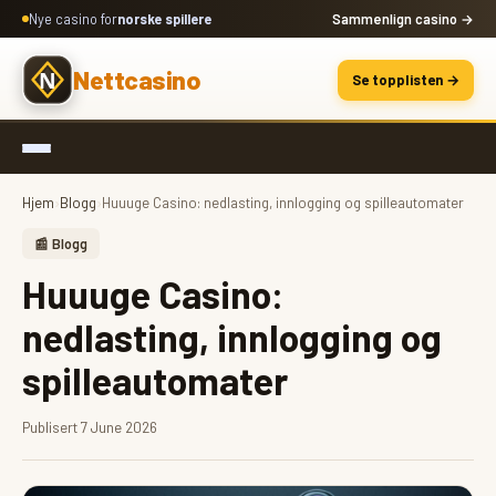
Nye casino for
norske spillere
Sammenlign casino →
Nettcasino
Se topplisten →
Hjem
›
Blogg
›
Huuuge Casino: nedlasting, innlogging og spilleautomater
📰 Blogg
Huuuge Casino:
nedlasting, innlogging og
spilleautomater
Publisert 7 June 2026