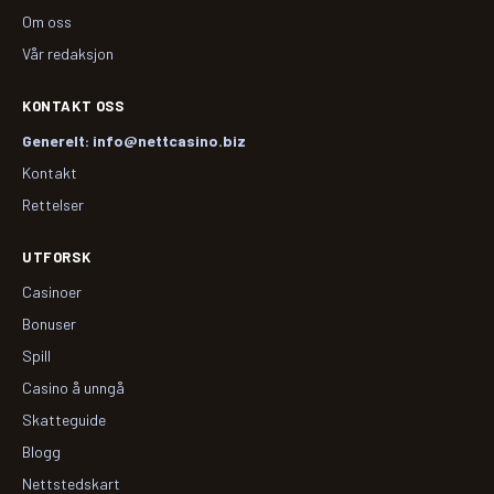
Om oss
Vår redaksjon
KONTAKT OSS
Generelt: info@nettcasino.biz
Kontakt
Rettelser
UTFORSK
Casinoer
Bonuser
Spill
Casino å unngå
Skatteguide
Blogg
Nettstedskart