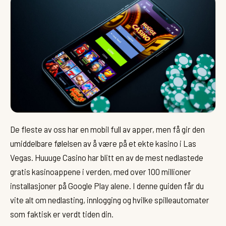
De fleste av oss har en mobil full av apper, men få gir den
umiddelbare følelsen av å være på et ekte kasino i Las
Vegas. Huuuge Casino har blitt en av de mest nedlastede
gratis kasinoappene i verden, med over 100 millioner
installasjoner på Google Play alene. I denne guiden får du
vite alt om nedlasting, innlogging og hvilke spilleautomater
som faktisk er verdt tiden din.