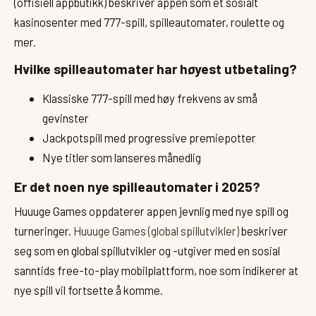
(offisiell appbutikk) beskriver appen som et sosialt
kasinosenter med 777-spill, spilleautomater, roulette og
mer.
Hvilke spilleautomater har høyest utbetaling?
Klassiske 777-spill med høy frekvens av små
gevinster
Jackpotspill med progressive premiepotter
Nye titler som lanseres månedlig
Er det noen nye spilleautomater i 2025?
Huuuge Games oppdaterer appen jevnlig med nye spill og
turneringer.
Huuuge Games (global spillutvikler)
beskriver
seg som en global spillutvikler og -utgiver med en sosial
sanntids free-to-play mobilplattform, noe som indikerer at
nye spill vil fortsette å komme.