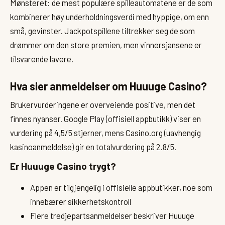
Mønsteret: de mest populære spilleautomatene er de som
kombinerer høy underholdningsverdi med hyppige, om enn
små, gevinster. Jackpotspillene tiltrekker seg de som
drømmer om den store premien, men vinnersjansene er
tilsvarende lavere.
Hva sier anmeldelser om Huuuge Casino?
Brukervurderingene er overveiende positive, men det
finnes nyanser. Google Play (offisiell appbutikk) viser en
vurdering på 4,5/5 stjerner, mens Casino.org (uavhengig
kasinoanmeldelse) gir en totalvurdering på 2.8/5.
Er Huuuge Casino trygt?
Appen er tilgjengelig i offisielle appbutikker, noe som
innebærer sikkerhetskontroll
Flere tredjepartsanmeldelser beskriver Huuuge