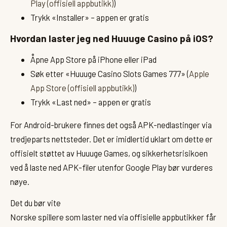
Play (offisiell appbutikk)
)
Trykk «Installer» – appen er gratis
Hvordan laster jeg ned Huuuge Casino på iOS?
Åpne App Store på iPhone eller iPad
Søk etter «Huuuge Casino Slots Games 777» (
Apple
App Store (offisiell appbutikk)
)
Trykk «Last ned» – appen er gratis
For Android-brukere finnes det også APK-nedlastinger via
tredjeparts nettsteder. Det er imidlertid uklart om dette er
offisielt støttet av Huuuge Games, og sikkerhetsrisikoen
ved å laste ned APK-filer utenfor Google Play bør vurderes
nøye.
Det du bør vite
Norske spillere som laster ned via offisielle appbutikker får