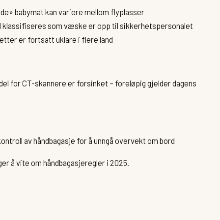
de» babymat kan variere mellom flyplasser
id klassifiseres som væske er opp til sikkerhetspersonalet
ter er fortsatt uklare i flere land
del for CT-skannere er forsinket – foreløpig gjelder dagens
tkontroll av håndbagasje for å unngå overvekt om bord
er å vite om håndbagasjeregler i 2025.