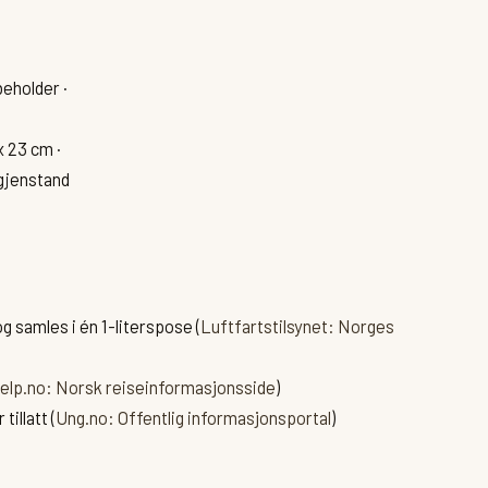
eholder ·
x 23 cm ·
 gjenstand
 samles i én 1-literspose (
Luftfartstilsynet: Norges
jelp.no: Norsk reiseinformasjonsside
)
illatt (
Ung.no: Offentlig informasjonsportal
)