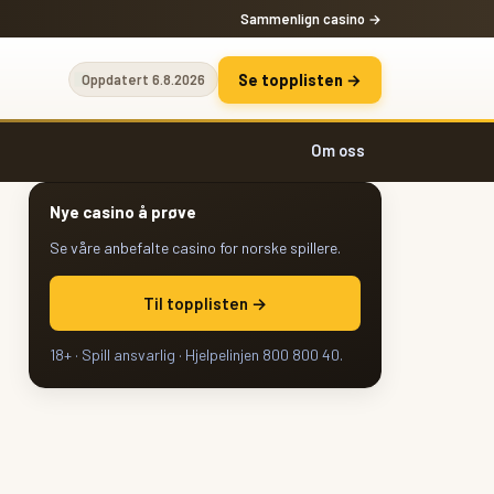
Sammenlign casino →
Se topplisten →
Oppdatert 6.8.2026
Om oss
Nye casino å prøve
Se våre anbefalte casino for norske spillere.
Til topplisten →
18+ · Spill ansvarlig · Hjelpelinjen 800 800 40.