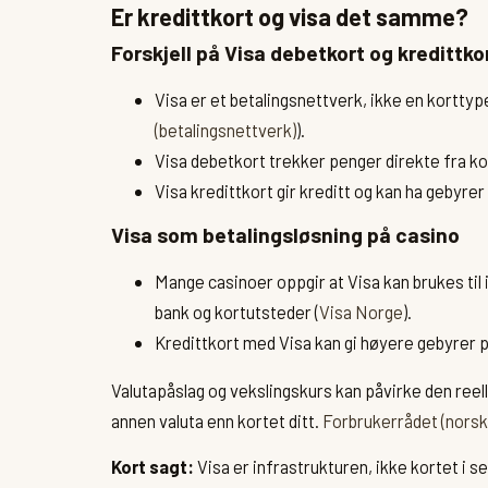
Er kredittkort og visa det samme?
Forskjell på Visa debetkort og kredittko
Visa er et betalingsnettverk, ikke en korttyp
(betalingsnettverk)
).
Visa debetkort trekker penger direkte fra ko
Visa kredittkort gir kreditt og kan ha gebyre
Visa som betalingsløsning på casino
Mange casinoer oppgir at Visa kan brukes til 
bank og kortutsteder (
Visa Norge
).
Kredittkort med Visa kan gi høyere gebyrer 
Valutapåslag og vekslingskurs kan påvirke den reel
annen valuta enn kortet ditt.
Forbrukerrådet (nors
Kort sagt:
Visa er infrastrukturen, ikke kortet i s