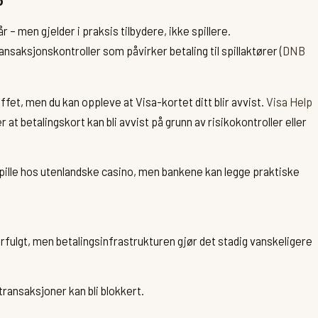
o
r – men gjelder i praksis tilbydere, ikke spillere.
nsaksjonskontroller som påvirker betaling til spillaktører (
DNB
traffet, men du kan oppleve at Visa-kortet ditt blir avvist.
Visa Help
 at betalingskort kan bli avvist på grunn av risikokontroller eller
spille hos utenlandske casino, men bankene kan legge praktiske
forfulgt, men betalingsinfrastrukturen gjør det stadig vanskeligere
ransaksjoner kan bli blokkert.