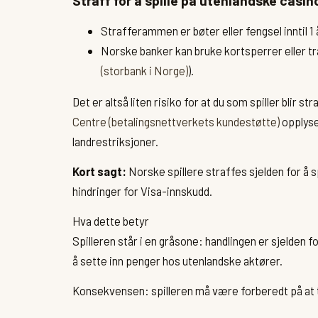
Straff for å spille på utenlandske casin
Strafferammen er bøter eller fengsel inntil 1 å
Norske banker kan bruke kortsperrer eller tra
(storbank i Norge)
).
Det er altså liten risiko for at du som spiller blir s
Centre (betalingsnettverkets kundestøtte)
opplyser
landrestriksjoner.
Kort sagt:
Norske spillere straffes sjelden for å 
hindringer for Visa-innskudd.
Hva dette betyr
Spilleren står i en gråsone: handlingen er sjelden 
å sette inn penger hos utenlandske aktører.
Konsekvensen: spilleren må være forberedt på at t