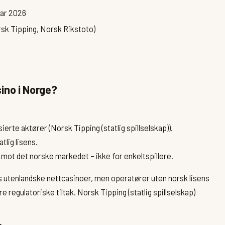
uar 2026
rsk Tipping, Norsk Rikstoto)
sino i Norge?
ierte aktører (Norsk Tipping (statlig spillselskap)).
tlig lisens.
mot det norske markedet – ikke for enkeltspillere.
 hos utenlandske nettcasinoer, men operatører uten norsk lisens
 regulatoriske tiltak. Norsk Tipping (statlig spillselskap)