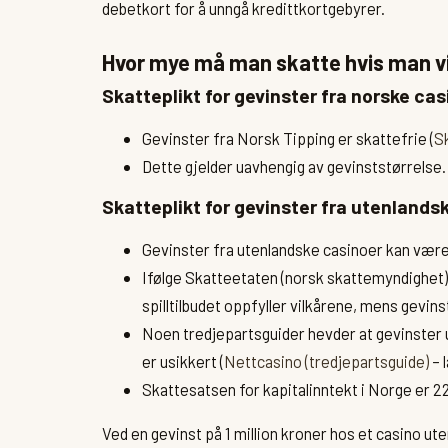
debetkort for å unngå kredittkortgebyrer.
Hvor mye må man skatte hvis man vin
Skatteplikt for gevinster fra norske cas
Gevinster fra Norsk Tipping er skattefrie (
S
Dette gjelder uavhengig av gevinststørrelse.
Skatteplikt for gevinster fra utenlands
Gevinster fra utenlandske casinoer kan være 
Ifølge Skatteetaten (norsk skattemyndighet)
spilltilbudet oppfyller vilkårene, mens gevi
Noen tredjepartsguider hevder at gevinster 
er usikkert (
Nettcasino (tredjepartsguide)
– l
Skattesatsen for kapitalinntekt i Norge er 
Ved en gevinst på 1 million kroner hos et casino u