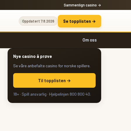
Sammenlign casino →
Se topplisten →
Oppdatert 7.8.2026
Om oss
Nye casino å prøve
Se våre anbefalte casino for norske spillere.
Til topplisten →
18+ · Spill ansvarlig · Hjelpelinjen 800 800 40.