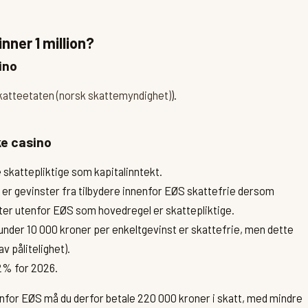
ner 1 million?
ino
katteetaten (norsk skattemyndighet)
).
ke casino
skattepliktige som kapitalinntekt.
 er gevinster fra tilbydere innenfor EØS skattefrie dersom
nster utenfor EØS som hovedregel er skattepliktige.
under 10 000 kroner per enkeltgevinst er skattefrie, men dette
av pålitelighet).
22% for 2026.
tenfor EØS må du derfor betale 220 000 kroner i skatt, med mindre