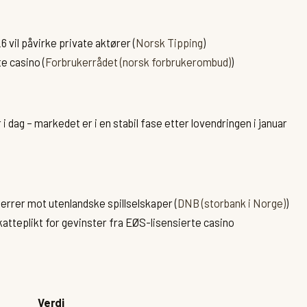
 vil påvirke private aktører (
Norsk Tipping
)
e casino (
Forbrukerrådet (norsk forbrukerombud)
)
i dag – markedet er i en stabil fase etter lovendringen i januar
errer mot utenlandske spillselskaper (
DNB (storbank i Norge)
)
atteplikt for gevinster fra EØS-lisensierte casino
Verdi