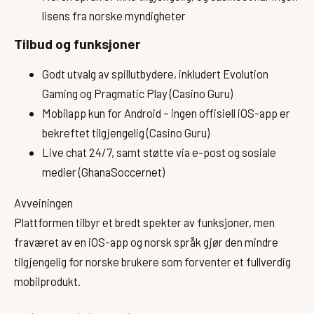
lisens fra norske myndigheter
Tilbud og funksjoner
Godt utvalg av spillutbydere, inkludert Evolution
Gaming og Pragmatic Play (Casino Guru)
Mobilapp kun for Android – ingen offisiell iOS-app er
bekreftet tilgjengelig (Casino Guru)
Live chat 24/7, samt støtte via e-post og sosiale
medier (GhanaSoccernet)
Avveiningen
Plattformen tilbyr et bredt spekter av funksjoner, men
fraværet av en iOS-app og norsk språk gjør den mindre
tilgjengelig for norske brukere som forventer et fullverdig
mobilprodukt.