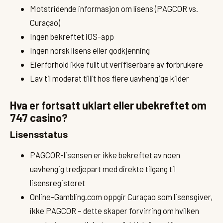
Motstridende informasjon om lisens (PAGCOR vs.
Curaçao)
Ingen bekreftet iOS-app
Ingen norsk lisens eller godkjenning
Eierforhold ikke fullt ut verifiserbare av forbrukere
Lav til moderat tillit hos flere uavhengige kilder
Hva er fortsatt uklart eller ubekreftet om
747 casino?
Lisensstatus
PAGCOR-lisensen er ikke bekreftet av noen
uavhengig tredjepart med direkte tilgang til
lisensregisteret
Online-Gambling.com oppgir Curaçao som lisensgiver,
ikke PAGCOR – dette skaper forvirring om hvilken