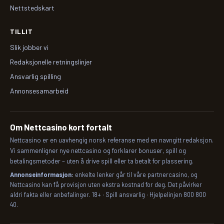
Nettstedskart
TILLIT
Slik jobber vi
Redaksjonelle retningslinjer
Ansvarlig spilling
Annonsesamarbeid
Om Nettcasino kort fortalt
Nettcasino er en uavhengig norsk referanse med en navngitt redaksjon.
Vi sammenligner nye nettcasino og forklarer bonuser, spill og
betalingsmetoder – uten å drive spill eller ta betalt for plassering.
Annonseinformasjon:
enkelte lenker går til våre partnercasino, og
Nettcasino kan få provisjon uten ekstra kostnad for deg. Det påvirker
aldri fakta eller anbefalinger. 18+ · Spill ansvarlig · Hjelpelinjen 800 800
40.