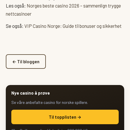
Les også:
Norges beste casino 2026 – sammenlign trygge
nettcasinoer
Se også:
VIP Casino Norge: Guide til bonuser og sikkerhet
← Til bloggen
Nye casino å prøve
Se våre anbefalte casino for norske spillere.
Til topplisten →