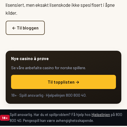
lisensiert, men eksakt lisenskode ikke spesifisert i åpne
kilder.
← Til bloggen
Nye casino å prøve
Se våre anbefalte casino for norske spillere.
Til topplisten →
18+ · Spill ansvarlig · Hjelpelinjen 800 800 40.
Spill ansvarlig. Har du et spillproblem? Få hjelp hos
Hjelpelinjen
på 800
18+
800 40. Pengespill kan være avhengighetsskapende.