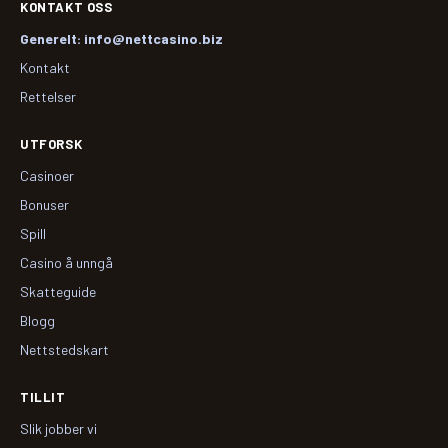
KONTAKT OSS
Generelt: info@nettcasino.biz
Kontakt
Rettelser
UTFORSK
Casinoer
Bonuser
Spill
Casino å unngå
Skatteguide
Blogg
Nettstedskart
TILLIT
Slik jobber vi