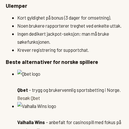
Ulemper
Kort gyldighet på bonus (3 dager for omsetning).
Noen brukere rapporterer treghet ved enkelte uttak.
Ingen dedikert jackpot-seksjon; man må bruke
søkefunksjonen.
Krever registrering for supportchat.
Beste alternativer for norske spillere
Qbet
– trygg og brukervennlig sportsbetting i Norge.
Besøk Qbet
Valhalla Wins
– anbefalt for casinospill med fokus på