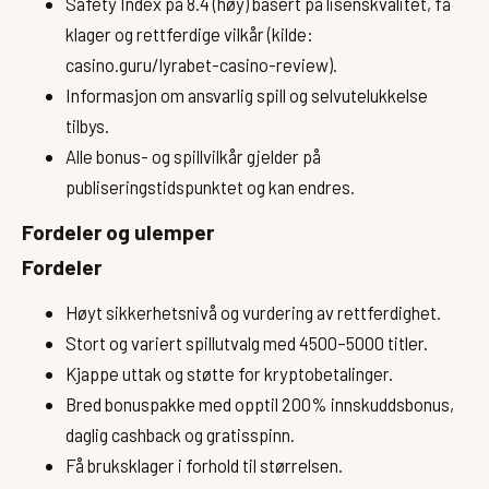
Safety Index på 8.4 (høy) basert på lisenskvalitet, få
klager og rettferdige vilkår (kilde:
casino.guru/lyrabet-casino-review).
Informasjon om ansvarlig spill og selvutelukkelse
tilbys.
Alle bonus- og spillvilkår gjelder på
publiseringstidspunktet og kan endres.
Fordeler og ulemper
Fordeler
Høyt sikkerhetsnivå og vurdering av rettferdighet.
Stort og variert spillutvalg med 4500–5000 titler.
Kjappe uttak og støtte for kryptobetalinger.
Bred bonuspakke med opptil 200% innskuddsbonus,
daglig cashback og gratisspinn.
Få bruksklager i forhold til størrelsen.