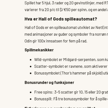
Spillet har 5 hjul, 3 rader og 20 gevinstlinjer, m
varierer fra 20 p/c til $/€50 per spinn, og en andel 
Hva er Hall of Gods spilleautomat?
Hall of Gods er en spilleautomat utviklet av NetEnt,
med animasjoner av guder og symboler fra norrøn m
Odin gir 100x innsatsen for fem på rad.
Spillmekanikker
Wild-symbolet er Midgard-serpenten, som kan
Scatter-symbolet er ravnene, som aktiverer 
Bonussymbolet (Thor’s hammer på skjold) utlø
Bonusrunder og funksjoner
Free spins: 3–5 scatter gir 10, 15 eller 20 grat
Bonusspill: Få tre bonussymboler for å spille