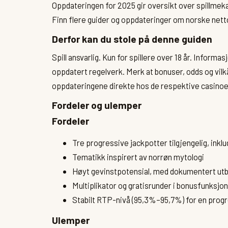
Oppdateringen for 2025 gir oversikt over spillmeka
Finn flere guider og oppdateringer om norske net
Derfor kan du stole på denne guiden
Spill ansvarlig. Kun for spillere over 18 år. Inform
oppdatert regelverk. Merk at bonuser, odds og vilk
oppdateringene direkte hos de respektive casino
Fordeler og ulemper
Fordeler
Tre progressive jackpotter tilgjengelig, ink
Tematikk inspirert av norrøn mytologi
Høyt gevinstpotensial, med dokumentert utbet
Multiplikator og gratisrunder i bonusfunksjo
Stabilt RTP-nivå (95,3%–95,7%) for en prog
Ulemper