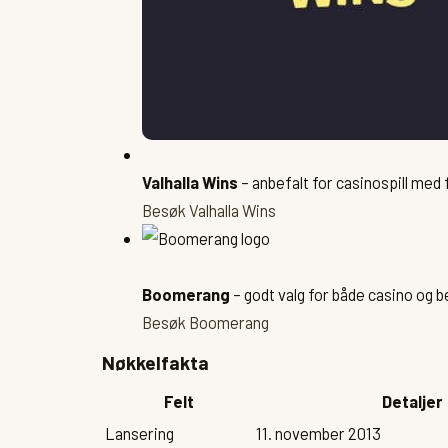
Valhalla Wins
– anbefalt for casinospill med 
Besøk Valhalla Wins
Boomerang
– godt valg for både casino og 
Besøk Boomerang
Nøkkelfakta
Felt
Detaljer
Lansering
11. november 2013