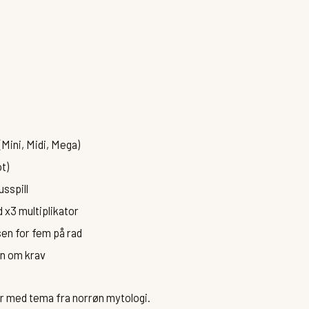
Mini, Midi, Mega)
t)
usspill
d x3 multiplikator
sen for fem på rad
on om krav
r med tema fra norrøn mytologi.