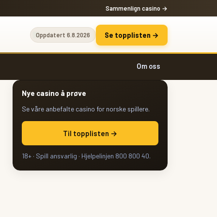
Sammenlign casino →
Se topplisten →
Oppdatert 6.8.2026
Om oss
Nye casino å prøve
Se våre anbefalte casino for norske spillere.
Til topplisten →
18+ · Spill ansvarlig · Hjelpelinjen 800 800 40.