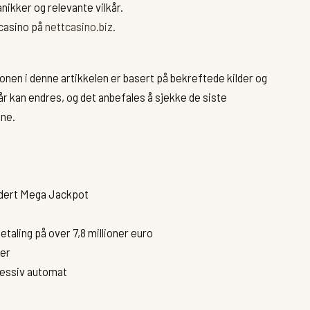
nikker og relevante vilkår.
tcasino på
nettcasino.biz
.
asjonen i denne artikkelen er basert på bekreftede kilder og
år kan endres, og det anbefales å sjekke de siste
ene.
ludert Mega Jackpot
aling på over 7,8 millioner euro
ner
ressiv automat