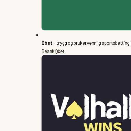
Qbet
– trygg og brukervennlig sportsbetting 
Besøk Qbet