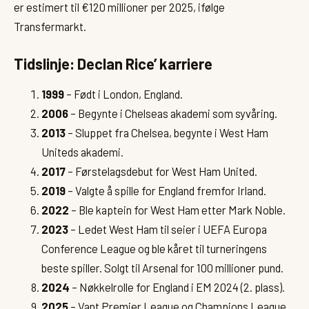
er estimert til €120 millioner per 2025, ifølge
Transfermarkt.
Tidslinje: Declan Rice’ karriere
1999
– Født i London, England.
2006
– Begynte i Chelseas akademi som syvåring.
2013
– Sluppet fra Chelsea, begynte i West Ham
Uniteds akademi.
2017
– Førstelagsdebut for West Ham United.
2019
– Valgte å spille for England fremfor Irland.
2022
– Ble kaptein for West Ham etter Mark Noble.
2023
– Ledet West Ham til seier i UEFA Europa
Conference League og ble kåret til turneringens
beste spiller. Solgt til Arsenal for 100 millioner pund.
2024
– Nøkkelrolle for England i EM 2024 (2. plass).
2025
– Vant Premier League og Champions League