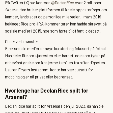
På Twitter (X) har kontoen
@DeclanRice
over 2 millioner
følgere. Han bruker plattformen til å dele oppdateringer om
kamper, landslaget og personlige milepæler. I mars 2019
beklaget Rice pro-IRA-kommentarer han hadde skrevet på
sosiale medier i 2015, noe som førte til offentlig debatt.
Observert mønster
Rice’ sosiale medier er nøye kuratert og fokusert på fotball.
Han deler lite om kjæresten eller barnet, noe som tyder på
et bevisst ønske om å skjerme familien fra offentligheten.
Lauren Fryers Instagram-konto har vært utsatt for
mobbing og er nå privat eller begrenset.
Hvor lenge har Declan Rice spilt for
Arsenal?
Declan Rice har spilt for Arsenal siden juli 2023, da han ble
solgt fra West Ham United for en klubbrekord på 100