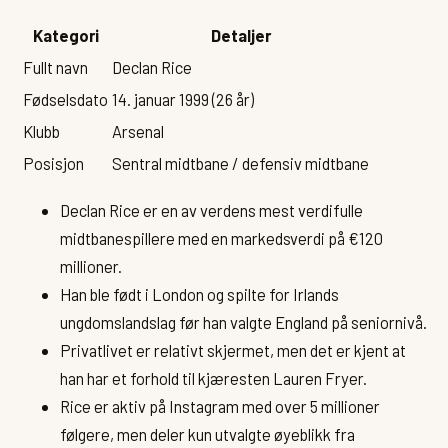
Kategori
Detaljer
Fullt navn
Declan Rice
Fødselsdato
14. januar 1999 (26 år)
Klubb
Arsenal
Posisjon
Sentral midtbane / defensiv midtbane
Declan Rice er en av verdens mest verdifulle
midtbanespillere med en markedsverdi på €120
millioner.
Han ble født i London og spilte for Irlands
ungdomslandslag før han valgte England på seniornivå.
Privatlivet er relativt skjermet, men det er kjent at
han har et forhold til kjæresten Lauren Fryer.
Rice er aktiv på Instagram med over 5 millioner
følgere, men deler kun utvalgte øyeblikk fra