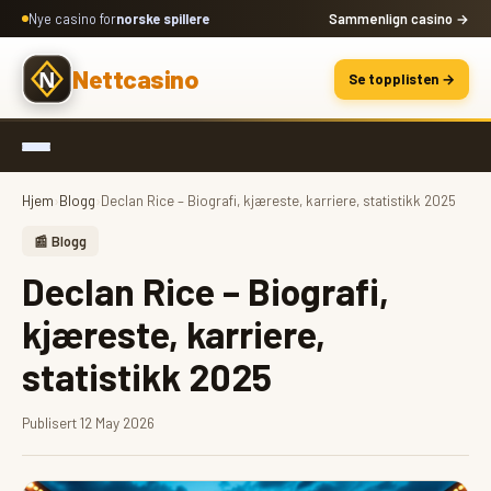
Nye casino for
norske spillere
Sammenlign casino →
Nettcasino
Se topplisten →
Hjem
›
Blogg
›
Declan Rice – Biografi, kjæreste, karriere, statistikk 2025
📰 Blogg
Declan Rice – Biografi,
kjæreste, karriere,
statistikk 2025
Publisert 12 May 2026