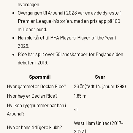
hverdagen.
Overgangen til Arsenal i 2023 var en av de dyreste i
Premier League-historien, med en prislapp på 100
millioner pund.
Han ble kåret til PFA Players’ Player of the Year i
2025.
Rice har spilt over 50 landskamper for England siden
debuten i 2019.
Spørsmål
Svar
Hvor gammel er Declan Rice?
26 år (født 14. januar 1999)
Hvor høy er Declan Rice?
1,85 m
Hvilken ryggnummer har han i
41
Arsenal?
West Ham United (2017–
Hva er hans tidligere klubb?
2023)