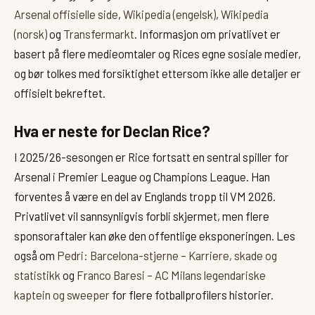
Arsenal offisielle side
,
Wikipedia (engelsk)
,
Wikipedia
(norsk)
og
Transfermarkt
. Informasjon om privatlivet er
basert på flere medieomtaler og Rices egne sosiale medier,
og bør tolkes med forsiktighet ettersom ikke alle detaljer er
offisielt bekreftet.
Hva er neste for Declan Rice?
I 2025/26-sesongen er Rice fortsatt en sentral spiller for
Arsenal i Premier League og Champions League. Han
forventes å være en del av Englands tropp til VM 2026.
Privatlivet vil sannsynligvis forbli skjermet, men flere
sponsoraftaler kan øke den offentlige eksponeringen. Les
også om
Pedri: Barcelona-stjerne – Karriere, skade og
statistikk
og
Franco Baresi – AC Milans legendariske
kaptein og sweeper
for flere fotballprofilers historier.