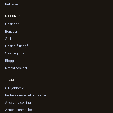
Rettelser
UTFORSK
Casinoer
Bonuser
Spill
Casino å unngå
Skatteguide
Blogg
Nettstedskart
TILLIT
Slik jobber vi
Redaksjonelle retningslinjer
Ansvarlig spilling
Annonsesamarbeid