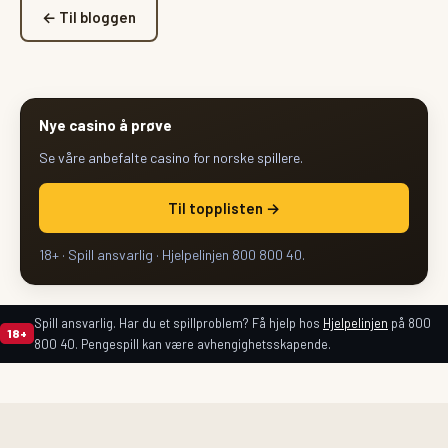
← Til bloggen
Nye casino å prøve
Se våre anbefalte casino for norske spillere.
Til topplisten →
18+ · Spill ansvarlig · Hjelpelinjen 800 800 40.
Spill ansvarlig. Har du et spillproblem? Få hjelp hos
Hjelpelinjen
på 800
18+
800 40. Pengespill kan være avhengighetsskapende.