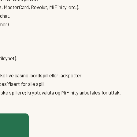
, MasterCard, Revolut, MiFinity, etc.).
 chat.
mer).
ilsynet).
e live casino, bordspill eller jackpotter.
ifisert for alle spill.
ske spillere; kryptovaluta og MiFinity anbefales for uttak.