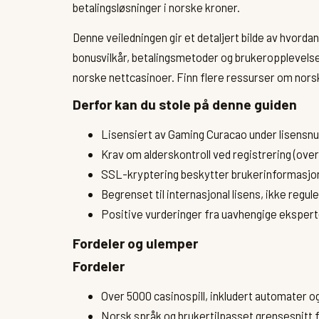
betalingsløsninger i norske kroner.
Denne veiledningen gir et detaljert bilde av hvordan
bonusvilkår, betalingsmetoder og brukeropplevelse
norske nettcasinoer. Finn flere ressurser om nor
Derfor kan du stole på denne guiden
Lisensiert av Gaming Curacao under lisens
Krav om alderskontroll ved registrering (over
SSL-kryptering beskytter brukerinformasjon
Begrenset til internasjonal lisens, ikke regu
Positive vurderinger fra uavhengige eksperte
Fordeler og ulemper
Fordeler
Over 5000 casinospill, inkludert automater og
Norsk språk og brukertilpasset grensesnitt f