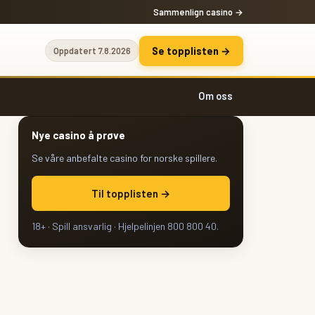
Sammenlign casino →
Se topplisten →
Oppdatert 7.8.2026
Om oss
Nye casino å prøve
Se våre anbefalte casino for norske spillere.
Til topplisten →
18+ · Spill ansvarlig · Hjelpelinjen 800 800 40.