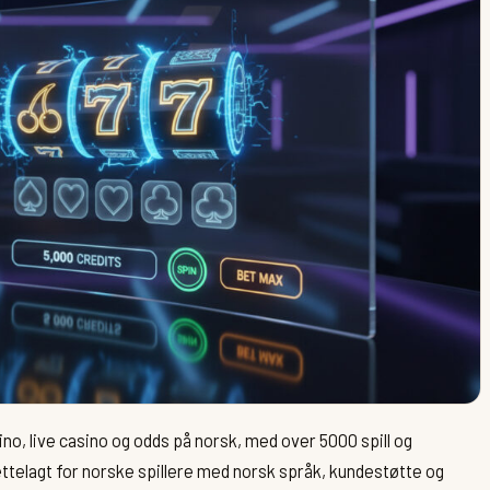
ino, live casino og odds på norsk, med over 5000 spill og
ettelagt for norske spillere med norsk språk, kundestøtte og