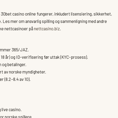
 30bet casino online fungerer, inkludert lisensiering, sikkerhet,
. Les mer om ansvarlig spilling og sammenligning med andre
ske nettcasinoer på
nettcasino.biz
.
nummer 365/JAZ.
 18 år) og ID-verifisering før uttak (KYC-prosess).
 og betalinger.
lert av norske myndigheter.
r (8.2–8.4 av 10).
 live casino.
or norske spillere.